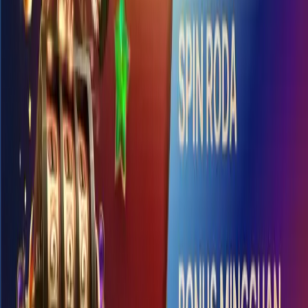
• Jackpot Rp 10,000,000
🟢 Syarat Dapat Kode SPIN:
✅ Melakukan Deposit minimal dengan total 200,000
dalam kurun waktu 1 Minggu
✅ Minimal deposit dilakukan di 2 hari berbeda
✅ Aktif bermain di game apa pun
✅ Klaim kode ke WA Admin setiap hari Senin
📲 FORMAT KLAIM:
CLAIM RODA BONUS – [ID USER] – [Tanggal Deposit]
🔁 Contoh: CLAIM RODA BONUS – LXTOTO88 – 2, 4, 6
Juni