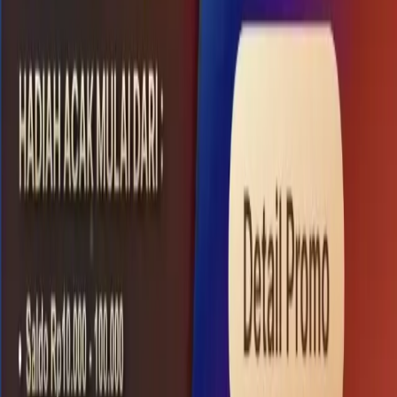
bertahun-tahun, HOKTOTO memiliki reputasi yang solid
di dunia
togel online
. Kami tidak hanya menawarkan
berbagai jenis permainan dengan odds terbaik, tetapi
juga sistem pembayaran yang cepat dan aman. Setiap
kemenangan dijamin dibayar tepat waktu tanpa
potongan, menjadikan HOKTOTO sebagai situs togel
yang dapat diandalkan oleh setiap pemain.
Di HOKTOTO, kami percaya bahwa keberuntungan
harus didukung oleh data dan strategi. Itulah mengapa
kami menyediakan
fitur analisis
data yang lengkap,
memberikan Anda informasi dan prediksi yang dapat
membantu merumuskan taruhan yang lebih baik.
Dengan berbagai alat dan sistem prediksi yang kami
tawarkan, Anda tidak hanya bergantung pada
keberuntungan, tetapi juga pada strategi yang matang.
Selain itu, HOKTOTO memberikan bonus yang menarik
bagi pemain baru dan
bonus loyalitas
bagi pemain setia.