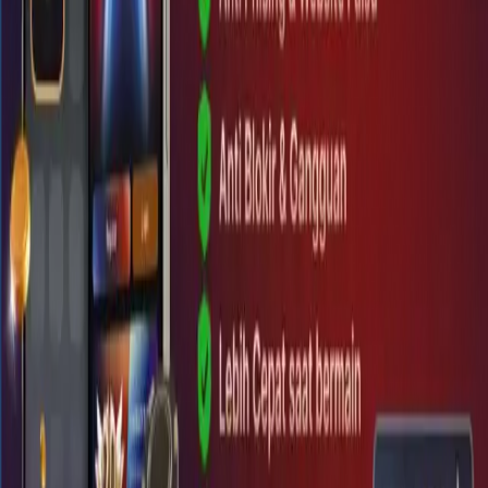
Di HOKTOTO, kami percaya bahwa keberuntungan
harus didukung oleh data dan strategi. Itulah mengapa
kami menyediakan
fitur analisis
data yang lengkap,
memberikan Anda informasi dan prediksi yang dapat
membantu merumuskan taruhan yang lebih baik.
Dengan berbagai alat dan sistem prediksi yang kami
tawarkan, Anda tidak hanya bergantung pada
keberuntungan, tetapi juga pada strategi yang matang.
Selain itu, HOKTOTO memberikan bonus yang menarik
bagi pemain baru dan
bonus loyalitas
bagi pemain setia.
Kami mengutamakan kenyamanan pemain dengan
memberikan akses mudah ke semua fitur dan pasaran
togel, serta pelayanan pelanggan yang siap membantu
kapan saja. Dengan semua keunggulan ini, tak heran jika
kami selalu jadi pilihan utama di dunia togel online.
Gabung dengan HOKTOTO sekarang juga dan buktikan