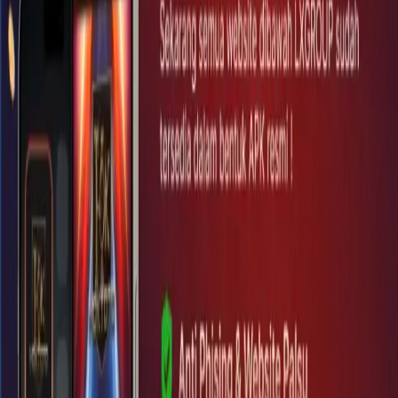
Mengapa
HOKTOTO
selalu menjadi pilihan utama bagi
para pemain togel online? Jawabannya sederhana: kami
menawarkan pengalaman bermain yang tak tertandingi,
dukungan yang andal, serta sistem yang transparan dan
aman. Kami terus berinovasi untuk memberikan
pelayanan terbaik kepada setiap pemain, sehingga Anda
bisa menikmati pengalaman bermain yang
menyenangkan setiap kali memasang taruhan.
Sebagai platform yang telah terbukti terpercaya selama
bertahun-tahun, HOKTOTO memiliki reputasi yang solid
di dunia
togel online
. Kami tidak hanya menawarkan
berbagai jenis permainan dengan odds terbaik, tetapi
juga sistem pembayaran yang cepat dan aman. Setiap
kemenangan dijamin dibayar tepat waktu tanpa
potongan, menjadikan HOKTOTO sebagai situs togel
yang dapat diandalkan oleh setiap pemain.