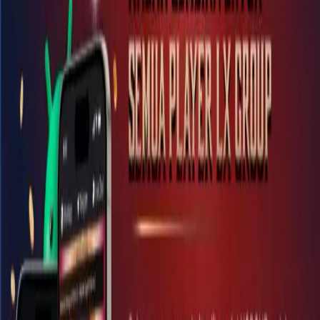
4. Konfirmasi dengan cara Kirim screenshot APK,
bukti deposit, & UserID ke Via Admin WA / Live Chat di
Situs tempat anda bermain
5.Hanya bisa claim Bonus 1x dalam satu akun
💸 Setelah Dikonfirmasi, saldo Rp 5.000 langsung
ditambahkan ke akun kamu!
📥 Ayo download sekarang dan rasakan pengalaman
bermain yang lebih praktis, aman, dan
menguntungkan bersama LXGROUP!!
HOKTOTO: Gabung
Sekarang dan Buktikan
Sendiri Mengapa Kami
Selalu Jadi Pilihan