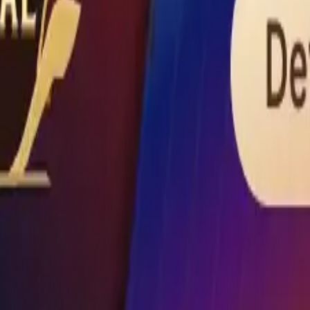
idukung oleh data dan strategi. Itulah mengapa kami me
skan taruhan yang lebih baik. Dengan berbagai alat dan s
i yang matang.
agi pemain baru dan
bonus loyalitas
bagi pemain setia. K
l, serta pelayanan pelanggan yang siap membantu kapan s
iri mengapa kami selalu menjadi pilihan utama. Nikmati 
enang lebih besar dan jadilah bagian dari komunitas toge