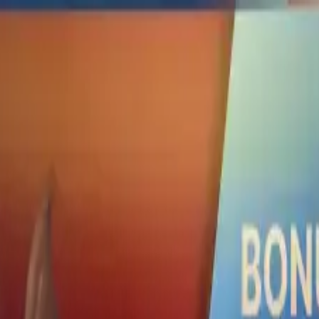
ngan TO 1x saja!