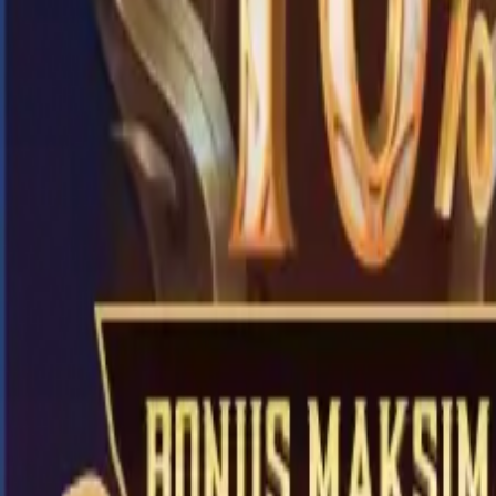
▫️ Bonus masuk otomatis
▫️ Promo dapat berubah sewaktu-waktu
▫️ Bonus tidak bisa di gabungkan dengan promo yang lai
▫️ Tidak mendapatkan bonus Cashback
🔥 Jangan lewatkan! Deposit sekarang dan nikmati bonu
HOKTOTO: Gabung Sekarang 
Mengapa
HOKTOTO
selalu menjadi pilihan utama bagi 
dukungan yang andal, serta sistem yang transparan dan 
menikmati pengalaman bermain yang menyenangkan setia
Sebagai platform yang telah terbukti terpercaya selama 
jenis permainan dengan odds terbaik, tetapi juga sistem
HOKTOTO sebagai situs togel yang dapat diandalkan oleh 