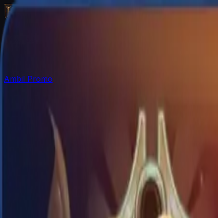
Daftar
Masuk
kembali
Detail Promosi
Ambil Promo
🎁 BONUS DEPOSIT HARIAN – TO 1X!
Setiap hari makin untung!
Nikmati BONUS 10% setiap kali deposit harian hanya de
💸 Minimal Deposit: Rp 50.000
💰 Bonus: 10% (Maksimal Rp 20.000)