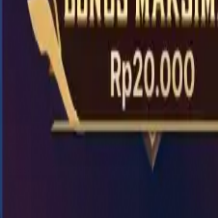
Di HOKTOTO, kami percaya bahwa keberuntungan harus d
Anda informasi dan prediksi yang dapat membantu merumu
bergantung pada keberuntungan, tetapi juga pada strateg
Selain itu, HOKTOTO memberikan bonus yang menarik b
memberikan akses mudah ke semua fitur dan pasaran toge
selalu jadi pilihan utama di dunia togel online.
Gabung dengan HOKTOTO sekarang juga dan buktikan send
bermain yang aman serta menyenangkan. Raih kesempatan m
Lihat Semua
home
explore