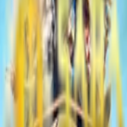
Selalu Jadi Pilihan
Mengapa
HOKTOTO
selalu menjadi pilihan utama bagi
para pemain togel online? Jawabannya sederhana: kami
menawarkan pengalaman bermain yang tak tertandingi,
dukungan yang andal, serta sistem yang transparan dan
aman. Kami terus berinovasi untuk memberikan
pelayanan terbaik kepada setiap pemain, sehingga Anda
bisa menikmati pengalaman bermain yang
menyenangkan setiap kali memasang taruhan.
Sebagai platform yang telah terbukti terpercaya selama
bertahun-tahun, HOKTOTO memiliki reputasi yang solid
di dunia
togel online
. Kami tidak hanya menawarkan
berbagai jenis permainan dengan odds terbaik, tetapi
juga sistem pembayaran yang cepat dan aman. Setiap
kemenangan dijamin dibayar tepat waktu tanpa
potongan, menjadikan HOKTOTO sebagai situs togel