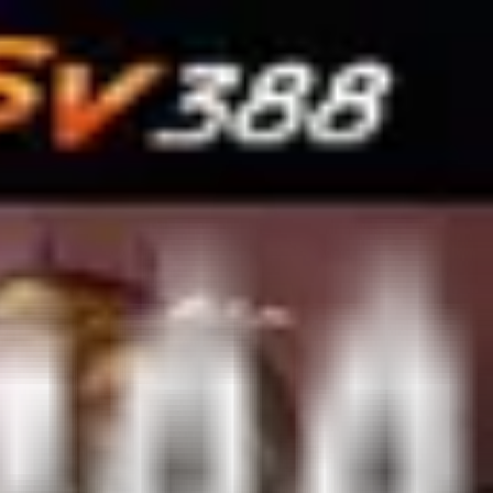
a Kami Selalu Jadi Pilihan
awarkan pengalaman bermain yang tak tertandingi,
erbaik kepada setiap pemain, sehingga Anda bisa