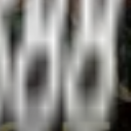
dunia
togel online
. Kami tidak hanya menawarkan berbagai
in dibayar tepat waktu tanpa potongan, menjadikan
nyediakan
fitur analisis
data yang lengkap, memberikan
istem prediksi yang kami tawarkan, Anda tidak hanya
ami mengutamakan kenyamanan pemain dengan
aja. Dengan semua keunggulan ini, tak heran jika kami
berbagai keuntungan,
fasilitas canggih
, dan pengalaman
l online terbaik!