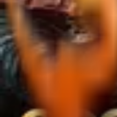
Sebagai platform yang telah terbukti terpercaya selama 
jenis permainan dengan odds terbaik, tetapi juga sistem
HOKTOTO sebagai situs togel yang dapat diandalkan oleh 
Di HOKTOTO, kami percaya bahwa keberuntungan harus d
Anda informasi dan prediksi yang dapat membantu merumu
bergantung pada keberuntungan, tetapi juga pada strateg
Selain itu, HOKTOTO memberikan bonus yang menarik b
memberikan akses mudah ke semua fitur dan pasaran toge
selalu jadi pilihan utama di dunia togel online.
Gabung dengan HOKTOTO sekarang juga dan buktikan send
bermain yang aman serta menyenangkan. Raih kesempatan m
Lihat Semua