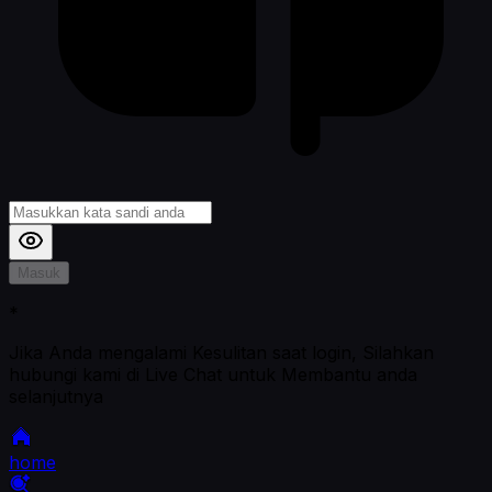
Masuk
*
Jika Anda mengalami Kesulitan saat login, Silahkan
hubungi kami di Live Chat untuk Membantu anda
selanjutnya
home