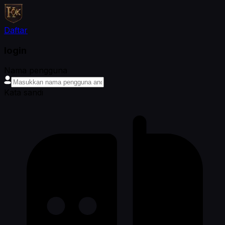
Daftar
login
Nama pengguna
Kata sandi