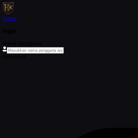
Daftar
login
Nama pengguna
Kata sandi