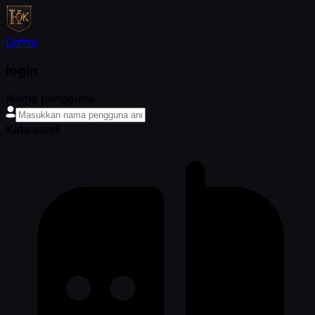
Daftar
login
Nama pengguna
Kata sandi