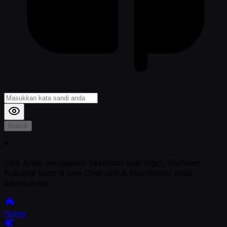
Masuk
*
Jika Anda mengalami Kesulitan saat login, Silahkan
hubungi kami di Live Chat untuk Membantu anda
selanjutnya
home