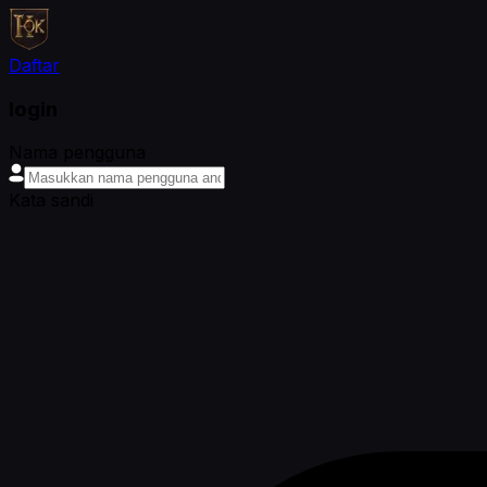
Daftar
login
Nama pengguna
Kata sandi