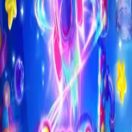
aman. Kami terus berinovasi untuk memberikan
pelayanan terbaik kepada setiap pemain, sehingga Anda
bisa menikmati pengalaman bermain yang
menyenangkan setiap kali memasang taruhan.
Sebagai platform yang telah terbukti terpercaya selama
bertahun-tahun, HOKTOTO memiliki reputasi yang solid
di dunia
togel online
. Kami tidak hanya menawarkan
berbagai jenis permainan dengan odds terbaik, tetapi
juga sistem pembayaran yang cepat dan aman. Setiap
kemenangan dijamin dibayar tepat waktu tanpa
potongan, menjadikan HOKTOTO sebagai situs togel
yang dapat diandalkan oleh setiap pemain.
Di HOKTOTO, kami percaya bahwa keberuntungan
harus didukung oleh data dan strategi. Itulah mengapa
kami menyediakan
fitur analisis
data yang lengkap,
memberikan Anda informasi dan prediksi yang dapat
membantu merumuskan taruhan yang lebih baik.