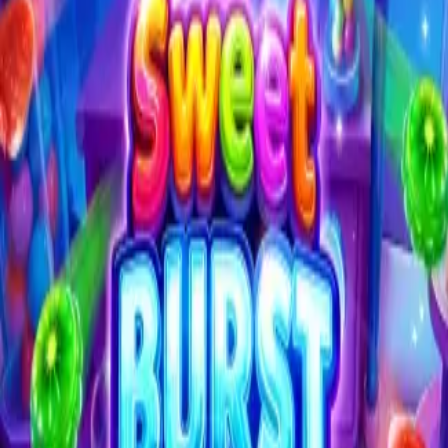
Dengan berbagai alat dan sistem prediksi yang kami
tawarkan, Anda tidak hanya bergantung pada
keberuntungan, tetapi juga pada strategi yang matang.
Selain itu, HOKTOTO memberikan bonus yang menarik
bagi pemain baru dan
bonus loyalitas
bagi pemain setia.
Kami mengutamakan kenyamanan pemain dengan
memberikan akses mudah ke semua fitur dan pasaran
togel, serta pelayanan pelanggan yang siap membantu
kapan saja. Dengan semua keunggulan ini, tak heran jika
kami selalu jadi pilihan utama di dunia togel online.
Gabung dengan HOKTOTO sekarang juga dan buktikan
sendiri mengapa kami selalu menjadi pilihan utama.
Nikmati berbagai keuntungan,
fasilitas canggih
, dan
pengalaman bermain yang aman serta menyenangkan.
Raih kesempatan menang lebih besar dan jadilah bagian
dari komunitas togel online terbaik!