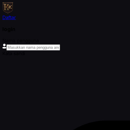
Daftar
login
Nama pengguna
Kata sandi