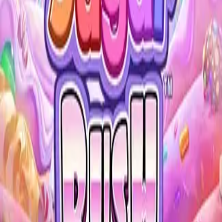
Dengan berbagai alat dan sistem prediksi yang kami
tawarkan, Anda tidak hanya bergantung pada
keberuntungan, tetapi juga pada strategi yang matang.
Selain itu, HOKTOTO memberikan bonus yang menarik
bagi pemain baru dan
bonus loyalitas
bagi pemain setia.
Kami mengutamakan kenyamanan pemain dengan
memberikan akses mudah ke semua fitur dan pasaran
togel, serta pelayanan pelanggan yang siap membantu
kapan saja. Dengan semua keunggulan ini, tak heran jika
kami selalu jadi pilihan utama di dunia togel online.
Gabung dengan HOKTOTO sekarang juga dan buktikan
sendiri mengapa kami selalu menjadi pilihan utama.
Nikmati berbagai keuntungan,
fasilitas canggih
, dan
pengalaman bermain yang aman serta menyenangkan.
Raih kesempatan menang lebih besar dan jadilah bagian
dari komunitas togel online terbaik!