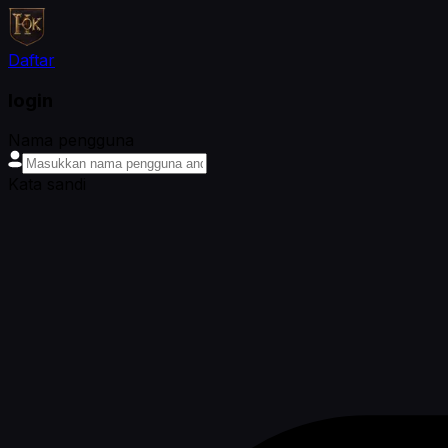
Daftar
login
Nama pengguna
Kata sandi