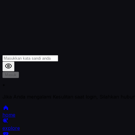
Masuk
*
Jika Anda mengalami Kesulitan saat login, Silahkan hubu
home
explore