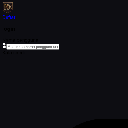
Daftar
login
Nama pengguna
Kata sandi