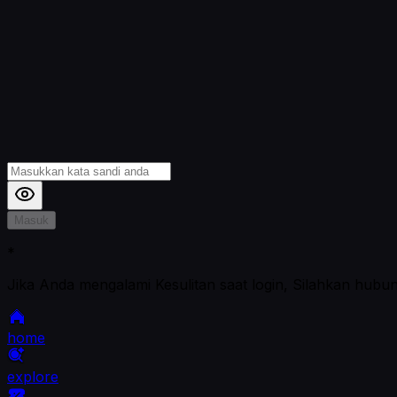
Masuk
*
Jika Anda mengalami Kesulitan saat login, Silahkan hubu
home
explore