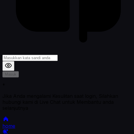
Masuk
*
Jika Anda mengalami Kesulitan saat login, Silahkan
hubungi kami di Live Chat untuk Membantu anda
selanjutnya
home