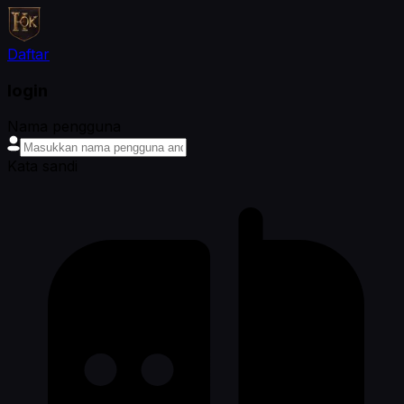
Daftar
login
Nama pengguna
Kata sandi