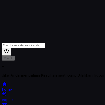
Masuk
*
Jika Anda mengalami Kesulitan saat login, Silahkan hubu
home
explore