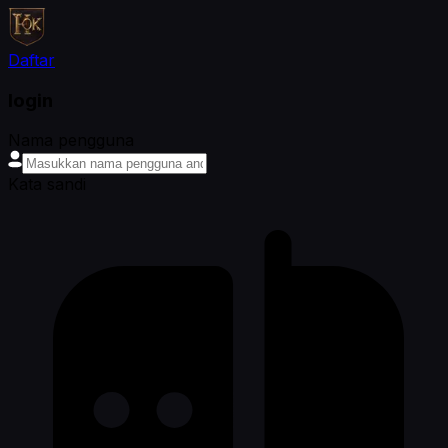
Daftar
login
Nama pengguna
Kata sandi