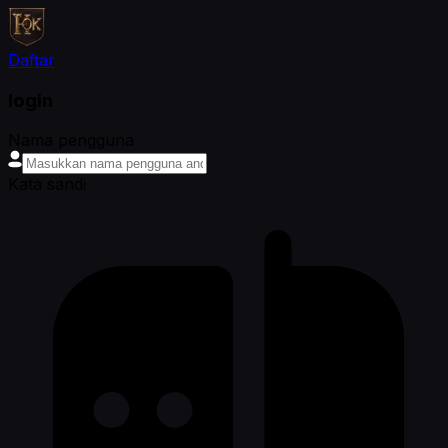
Daftar
login
Nama pengguna
Kata sandi