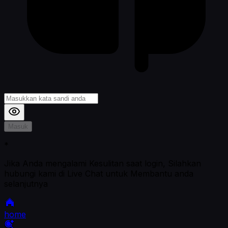
Masuk
*
Jika Anda mengalami Kesulitan saat login, Silahkan
hubungi kami di Live Chat untuk Membantu anda
selanjutnya
home