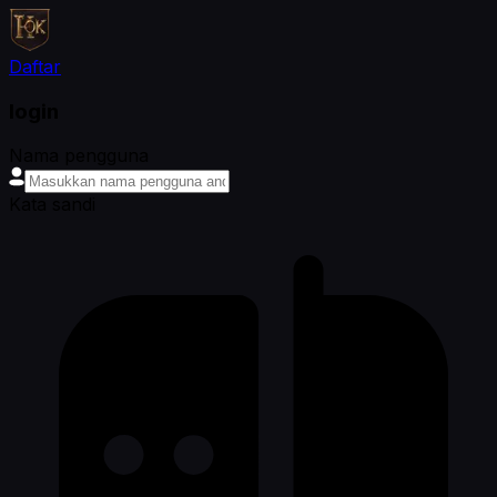
Daftar
login
Nama pengguna
Kata sandi