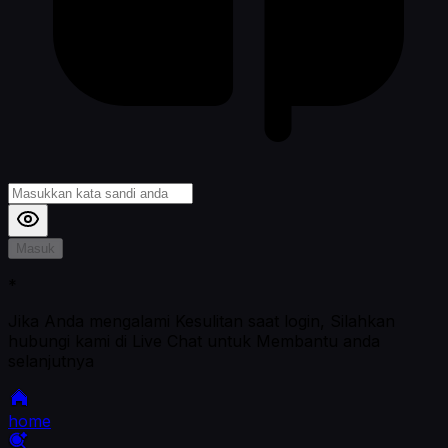
Masuk
*
Jika Anda mengalami Kesulitan saat login, Silahkan
hubungi kami di Live Chat untuk Membantu anda
selanjutnya
home