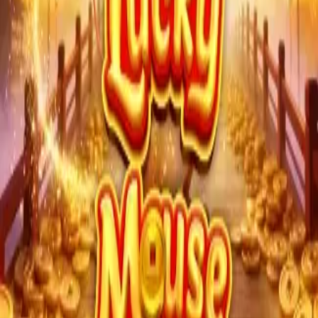
Dengan berbagai alat dan sistem prediksi yang kami
tawarkan, Anda tidak hanya bergantung pada
keberuntungan, tetapi juga pada strategi yang matang.
Selain itu, HOKTOTO memberikan bonus yang menarik
bagi pemain baru dan
bonus loyalitas
bagi pemain setia.
Kami mengutamakan kenyamanan pemain dengan
memberikan akses mudah ke semua fitur dan pasaran
togel, serta pelayanan pelanggan yang siap membantu
kapan saja. Dengan semua keunggulan ini, tak heran jika
kami selalu jadi pilihan utama di dunia togel online.
Gabung dengan HOKTOTO sekarang juga dan buktikan
sendiri mengapa kami selalu menjadi pilihan utama.
Nikmati berbagai keuntungan,
fasilitas canggih
, dan
pengalaman bermain yang aman serta menyenangkan.
Raih kesempatan menang lebih besar dan jadilah bagian
dari komunitas togel online terbaik!