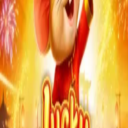
aman. Kami terus berinovasi untuk memberikan
pelayanan terbaik kepada setiap pemain, sehingga Anda
bisa menikmati pengalaman bermain yang
menyenangkan setiap kali memasang taruhan.
Sebagai platform yang telah terbukti terpercaya selama
bertahun-tahun, HOKTOTO memiliki reputasi yang solid
di dunia
togel online
. Kami tidak hanya menawarkan
berbagai jenis permainan dengan odds terbaik, tetapi
juga sistem pembayaran yang cepat dan aman. Setiap
kemenangan dijamin dibayar tepat waktu tanpa
potongan, menjadikan HOKTOTO sebagai situs togel
yang dapat diandalkan oleh setiap pemain.
Di HOKTOTO, kami percaya bahwa keberuntungan
harus didukung oleh data dan strategi. Itulah mengapa
kami menyediakan
fitur analisis
data yang lengkap,
memberikan Anda informasi dan prediksi yang dapat
membantu merumuskan taruhan yang lebih baik.