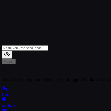
Masuk
*
Jika Anda mengalami Kesulitan saat login, Silahkan hubu
home
explore