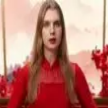
dan Buktikan Sendiri Mengap
para pemain togel online? Jawabannya sederhana: kami men
aman. Kami terus berinovasi untuk memberikan pelayanan t
p kali memasang taruhan.
bertahun-tahun, HOKTOTO memiliki reputasi yang solid di 
 pembayaran yang cepat dan aman. Setiap kemenangan dijam
setiap pemain.