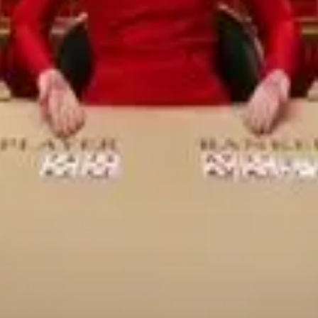
idukung oleh data dan strategi. Itulah mengapa kami me
skan taruhan yang lebih baik. Dengan berbagai alat dan s
i yang matang.
agi pemain baru dan
bonus loyalitas
bagi pemain setia. K
l, serta pelayanan pelanggan yang siap membantu kapan s
iri mengapa kami selalu menjadi pilihan utama. Nikmati 
enang lebih besar dan jadilah bagian dari komunitas toge