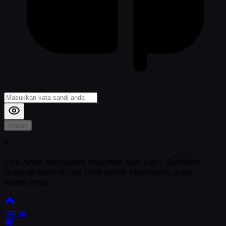
Masuk
*
Jika Anda mengalami Kesulitan saat login, Silahkan
hubungi kami di Live Chat untuk Membantu anda
selanjutnya
home