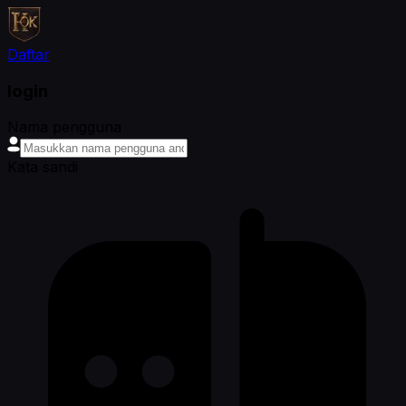
Daftar
login
Nama pengguna
Kata sandi