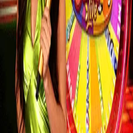
Dengan berbagai alat dan sistem prediksi yang kami
tawarkan, Anda tidak hanya bergantung pada
keberuntungan, tetapi juga pada strategi yang matang.
Selain itu, HOKTOTO memberikan bonus yang menarik
bagi pemain baru dan
bonus loyalitas
bagi pemain setia.
Kami mengutamakan kenyamanan pemain dengan
memberikan akses mudah ke semua fitur dan pasaran
togel, serta pelayanan pelanggan yang siap membantu
kapan saja. Dengan semua keunggulan ini, tak heran jika
kami selalu jadi pilihan utama di dunia togel online.
Gabung dengan HOKTOTO sekarang juga dan buktikan
sendiri mengapa kami selalu menjadi pilihan utama.
Nikmati berbagai keuntungan,
fasilitas canggih
, dan
pengalaman bermain yang aman serta menyenangkan.
Raih kesempatan menang lebih besar dan jadilah bagian
dari komunitas togel online terbaik!