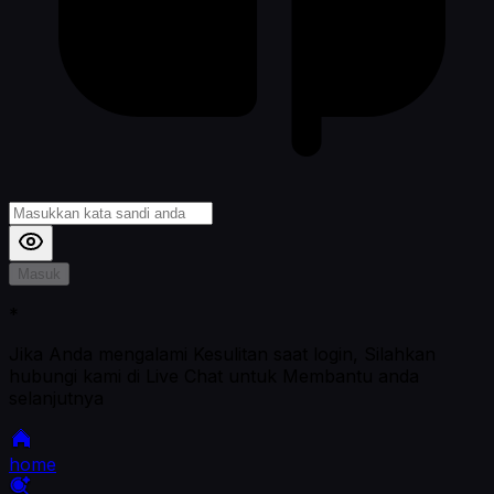
Masuk
*
Jika Anda mengalami Kesulitan saat login, Silahkan
hubungi kami di Live Chat untuk Membantu anda
selanjutnya
home