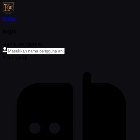
Daftar
login
Nama pengguna
Kata sandi