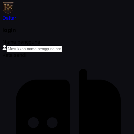
Daftar
login
Nama pengguna
Kata sandi