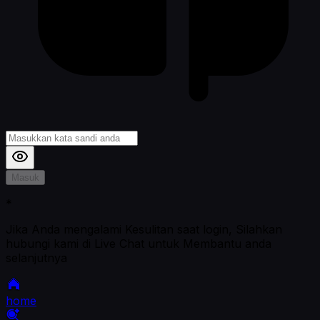
Masuk
*
Jika Anda mengalami Kesulitan saat login, Silahkan
hubungi kami di Live Chat untuk Membantu anda
selanjutnya
home