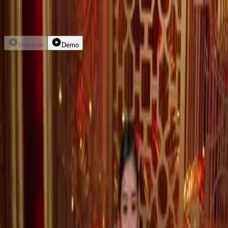
Daftar
Masuk
Mainkan
Demo
Dynasty Roulette
evolutiongaming
kembali
HOKTOTO: Gabung
Sekarang dan Buktikan
Sendiri Mengapa Kami
Selalu Jadi Pilihan
Mengapa
HOKTOTO
selalu menjadi pilihan utama bagi
para pemain togel online? Jawabannya sederhana: kami
menawarkan pengalaman bermain yang tak tertandingi,
dukungan yang andal, serta sistem yang transparan dan