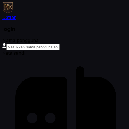
Daftar
login
Nama pengguna
Kata sandi