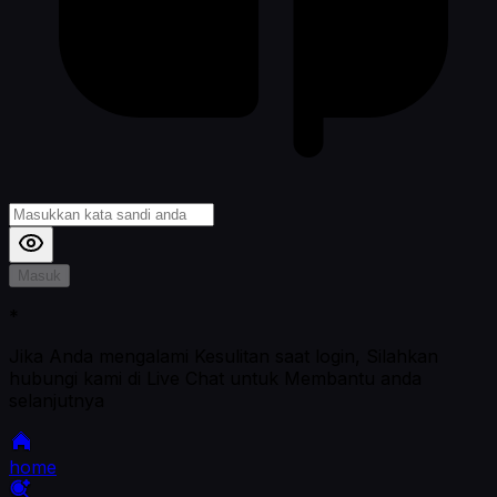
Masuk
*
Jika Anda mengalami Kesulitan saat login, Silahkan
hubungi kami di Live Chat untuk Membantu anda
selanjutnya
home