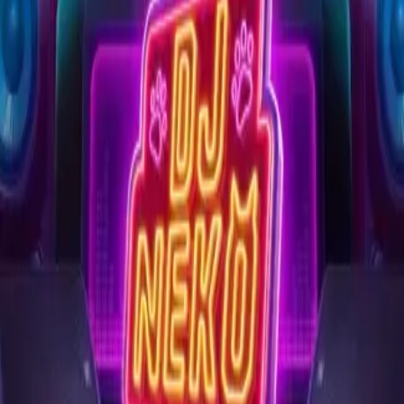
Dengan berbagai alat dan sistem prediksi yang kami
tawarkan, Anda tidak hanya bergantung pada
keberuntungan, tetapi juga pada strategi yang matang.
Selain itu, HOKTOTO memberikan bonus yang menarik
bagi pemain baru dan
bonus loyalitas
bagi pemain setia.
Kami mengutamakan kenyamanan pemain dengan
memberikan akses mudah ke semua fitur dan pasaran
togel, serta pelayanan pelanggan yang siap membantu
kapan saja. Dengan semua keunggulan ini, tak heran jika
kami selalu jadi pilihan utama di dunia togel online.
Gabung dengan HOKTOTO sekarang juga dan buktikan
sendiri mengapa kami selalu menjadi pilihan utama.
Nikmati berbagai keuntungan,
fasilitas canggih
, dan
pengalaman bermain yang aman serta menyenangkan.
Raih kesempatan menang lebih besar dan jadilah bagian
dari komunitas togel online terbaik!