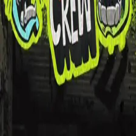
Dengan berbagai alat dan sistem prediksi yang kami
tawarkan, Anda tidak hanya bergantung pada
keberuntungan, tetapi juga pada strategi yang matang.
Selain itu, HOKTOTO memberikan bonus yang menarik
bagi pemain baru dan
bonus loyalitas
bagi pemain setia.
Kami mengutamakan kenyamanan pemain dengan
memberikan akses mudah ke semua fitur dan pasaran
togel, serta pelayanan pelanggan yang siap membantu
kapan saja. Dengan semua keunggulan ini, tak heran jika
kami selalu jadi pilihan utama di dunia togel online.
Gabung dengan HOKTOTO sekarang juga dan buktikan
sendiri mengapa kami selalu menjadi pilihan utama.
Nikmati berbagai keuntungan,
fasilitas canggih
, dan
pengalaman bermain yang aman serta menyenangkan.
Raih kesempatan menang lebih besar dan jadilah bagian
dari komunitas togel online terbaik!