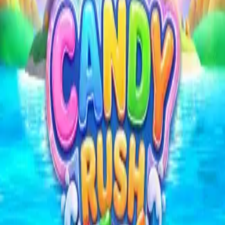
Dengan berbagai alat dan sistem prediksi yang kami
tawarkan, Anda tidak hanya bergantung pada
keberuntungan, tetapi juga pada strategi yang matang.
Selain itu, HOKTOTO memberikan bonus yang menarik
bagi pemain baru dan
bonus loyalitas
bagi pemain setia.
Kami mengutamakan kenyamanan pemain dengan
memberikan akses mudah ke semua fitur dan pasaran
togel, serta pelayanan pelanggan yang siap membantu
kapan saja. Dengan semua keunggulan ini, tak heran jika
kami selalu jadi pilihan utama di dunia togel online.
Gabung dengan HOKTOTO sekarang juga dan buktikan
sendiri mengapa kami selalu menjadi pilihan utama.
Nikmati berbagai keuntungan,
fasilitas canggih
, dan
pengalaman bermain yang aman serta menyenangkan.
Raih kesempatan menang lebih besar dan jadilah bagian
dari komunitas togel online terbaik!