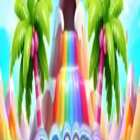
aman. Kami terus berinovasi untuk memberikan
pelayanan terbaik kepada setiap pemain, sehingga Anda
bisa menikmati pengalaman bermain yang
menyenangkan setiap kali memasang taruhan.
Sebagai platform yang telah terbukti terpercaya selama
bertahun-tahun, HOKTOTO memiliki reputasi yang solid
di dunia
togel online
. Kami tidak hanya menawarkan
berbagai jenis permainan dengan odds terbaik, tetapi
juga sistem pembayaran yang cepat dan aman. Setiap
kemenangan dijamin dibayar tepat waktu tanpa
potongan, menjadikan HOKTOTO sebagai situs togel
yang dapat diandalkan oleh setiap pemain.
Di HOKTOTO, kami percaya bahwa keberuntungan
harus didukung oleh data dan strategi. Itulah mengapa
kami menyediakan
fitur analisis
data yang lengkap,
memberikan Anda informasi dan prediksi yang dapat
membantu merumuskan taruhan yang lebih baik.