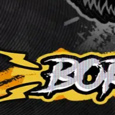
Di HOKTOTO, kami percaya bahwa keberuntungan harus d
Anda informasi dan prediksi yang dapat membantu merumu
bergantung pada keberuntungan, tetapi juga pada strateg
Selain itu, HOKTOTO memberikan bonus yang menarik b
memberikan akses mudah ke semua fitur dan pasaran toge
selalu jadi pilihan utama di dunia togel online.
Gabung dengan HOKTOTO sekarang juga dan buktikan send
bermain yang aman serta menyenangkan. Raih kesempatan m
Lihat Semua
home
explore