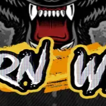
idukung oleh data dan strategi. Itulah mengapa kami me
skan taruhan yang lebih baik. Dengan berbagai alat dan s
i yang matang.
agi pemain baru dan
bonus loyalitas
bagi pemain setia. K
l, serta pelayanan pelanggan yang siap membantu kapan s
iri mengapa kami selalu menjadi pilihan utama. Nikmati 
enang lebih besar dan jadilah bagian dari komunitas toge