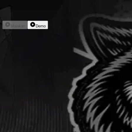
Daftar
Masuk
Mainkan
Demo
Born Wild
hacksaw
kembali
HOKTOTO: Gabung Sekarang 
Mengapa
HOKTOTO
selalu menjadi pilihan utama bagi 
dukungan yang andal, serta sistem yang transparan dan 
menikmati pengalaman bermain yang menyenangkan setia
Sebagai platform yang telah terbukti terpercaya selama 
jenis permainan dengan odds terbaik, tetapi juga sistem
HOKTOTO sebagai situs togel yang dapat diandalkan oleh 