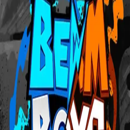
aman. Kami terus berinovasi untuk memberikan
pelayanan terbaik kepada setiap pemain, sehingga Anda
bisa menikmati pengalaman bermain yang
menyenangkan setiap kali memasang taruhan.
Sebagai platform yang telah terbukti terpercaya selama
bertahun-tahun, HOKTOTO memiliki reputasi yang solid
di dunia
togel online
. Kami tidak hanya menawarkan
berbagai jenis permainan dengan odds terbaik, tetapi
juga sistem pembayaran yang cepat dan aman. Setiap
kemenangan dijamin dibayar tepat waktu tanpa
potongan, menjadikan HOKTOTO sebagai situs togel
yang dapat diandalkan oleh setiap pemain.
Di HOKTOTO, kami percaya bahwa keberuntungan
harus didukung oleh data dan strategi. Itulah mengapa
kami menyediakan
fitur analisis
data yang lengkap,
memberikan Anda informasi dan prediksi yang dapat
membantu merumuskan taruhan yang lebih baik.