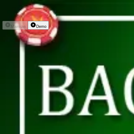
Daftar
Masuk
Mainkan
Demo
Baccarat
pragmatic
kembali
HOKTOTO: Gabung Sekarang 
Mengapa
HOKTOTO
selalu menjadi pilihan utama bagi 
dukungan yang andal, serta sistem yang transparan dan 
menikmati pengalaman bermain yang menyenangkan setia
Sebagai platform yang telah terbukti terpercaya selama 
jenis permainan dengan odds terbaik, tetapi juga sistem
HOKTOTO sebagai situs togel yang dapat diandalkan oleh 