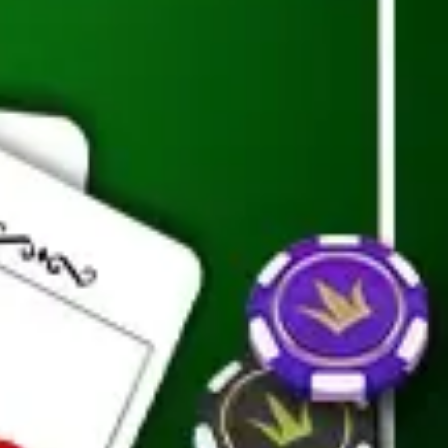
nyediakan
fitur analisis
data yang lengkap, memberikan
istem prediksi yang kami tawarkan, Anda tidak hanya
ami mengutamakan kenyamanan pemain dengan
aja. Dengan semua keunggulan ini, tak heran jika kami
berbagai keuntungan,
fasilitas canggih
, dan pengalaman
l online terbaik!