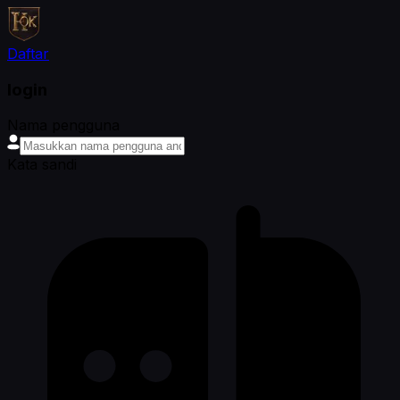
Daftar
login
Nama pengguna
Kata sandi