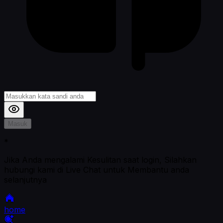
Masuk
*
Jika Anda mengalami Kesulitan saat login, Silahkan
hubungi kami di Live Chat untuk Membantu anda
selanjutnya
home