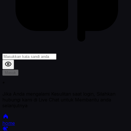
Masuk
*
Jika Anda mengalami Kesulitan saat login, Silahkan
hubungi kami di Live Chat untuk Membantu anda
selanjutnya
home