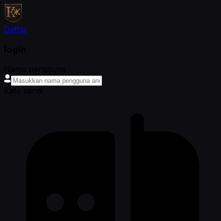
Daftar
login
Nama pengguna
Kata sandi