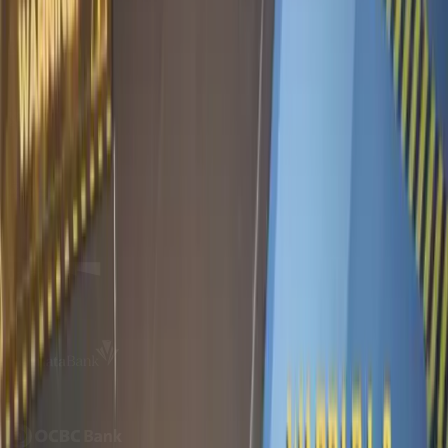
metode pembayaran
online
online
online
online
online