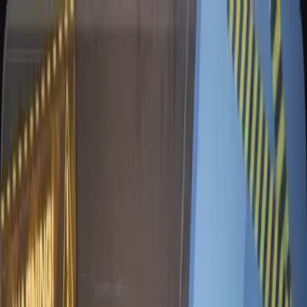
Daftar
Masuk
kembali
Info
WASPADA SITUS PHISING
WASPADA DAN BERHATI - HATI TERHADAP SITUS
PHISING BERMAIN DI SITUS PHISING KEMENANGAN
ANDA TIDAK AKAN DIBAYARKAN!!!
PHISING ( SITUS BO LAIN YANG BAWA NAMA
LXGROUP )SERTA NAMA LINK DAN TAMPILAN AKAN
MENYERUPAI LXGROUP PASTIKAN KEMBALI JIKA
ANDA BERMAIN PERHATIKAN LOGO DAN NAMA BO
RESMI MILIK MANAGEMENT LXGROUP