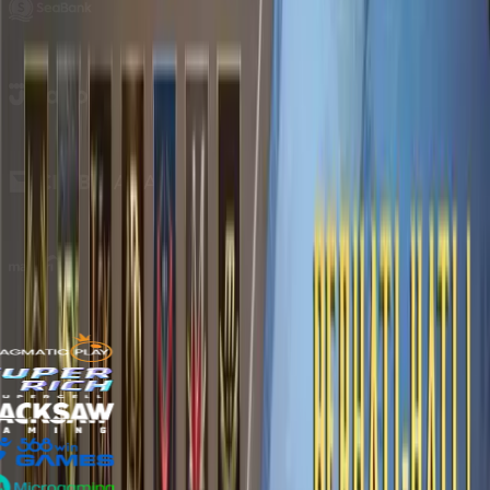
online
online
online
online