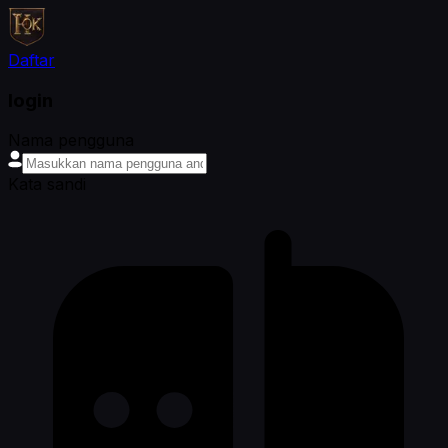
Daftar
login
Nama pengguna
Kata sandi