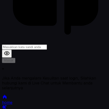
Masuk
*
Jika Anda mengalami Kesulitan saat login, Silahkan
hubungi kami di Live Chat untuk Membantu anda
selanjutnya
home