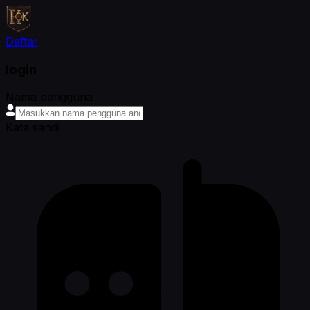
Daftar
login
Nama pengguna
Kata sandi