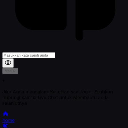
Masuk
*
Jika Anda mengalami Kesulitan saat login, Silahkan
hubungi kami di Live Chat untuk Membantu anda
selanjutnya
home