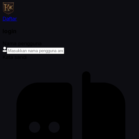
Daftar
login
Nama pengguna
Kata sandi