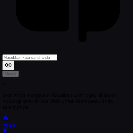
Masuk
*
Jika Anda mengalami Kesulitan saat login, Silahkan
hubungi kami di Live Chat untuk Membantu anda
selanjutnya
home