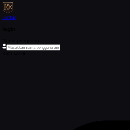
Daftar
login
Nama pengguna
Kata sandi