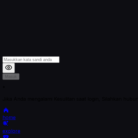
Masuk
*
Jika Anda mengalami Kesulitan saat login, Silahkan hubu
home
explore