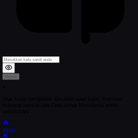
Masuk
*
Jika Anda mengalami Kesulitan saat login, Silahkan
hubungi kami di Live Chat untuk Membantu anda
selanjutnya
home