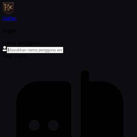
Daftar
login
Nama pengguna
Kata sandi