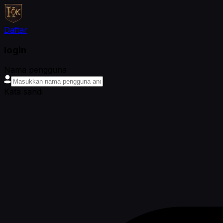
Daftar
login
Nama pengguna
Kata sandi