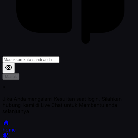
Masuk
*
Jika Anda mengalami Kesulitan saat login, Silahkan
hubungi kami di Live Chat untuk Membantu anda
selanjutnya
home