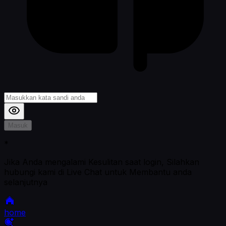
Masuk
*
Jika Anda mengalami Kesulitan saat login, Silahkan
hubungi kami di Live Chat untuk Membantu anda
selanjutnya
home