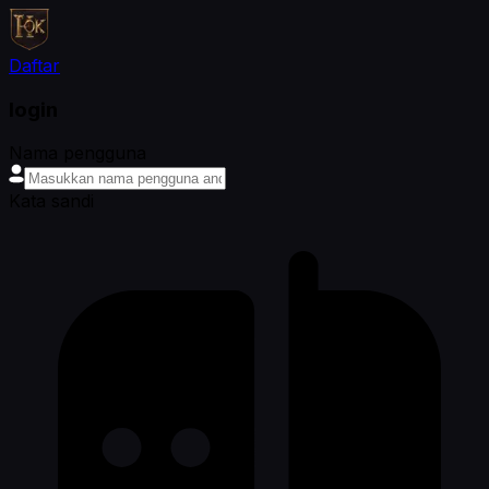
Daftar
login
Nama pengguna
Kata sandi