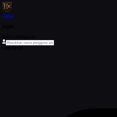
Daftar
login
Nama pengguna
Kata sandi