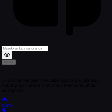
Masuk
*
Jika Anda mengalami Kesulitan saat login, Silahkan
hubungi kami di Live Chat untuk Membantu anda
selanjutnya
home