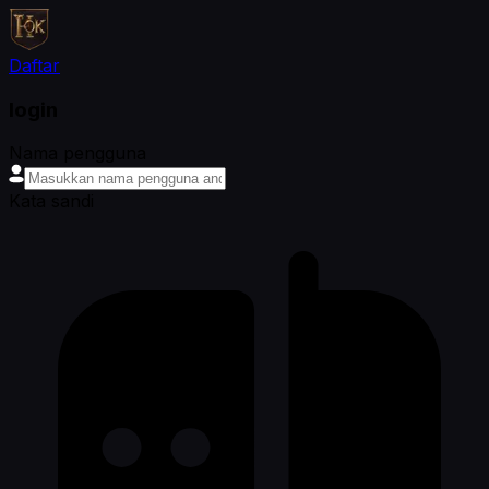
Daftar
login
Nama pengguna
Kata sandi