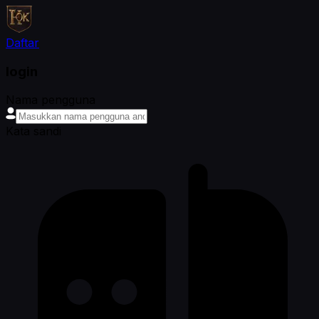
Daftar
login
Nama pengguna
Kata sandi