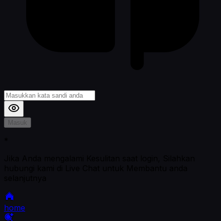
Masuk
*
Jika Anda mengalami Kesulitan saat login, Silahkan
hubungi kami di Live Chat untuk Membantu anda
selanjutnya
home