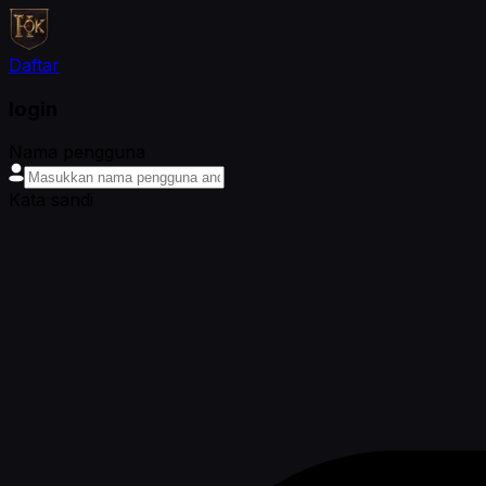
Daftar
login
Nama pengguna
Kata sandi