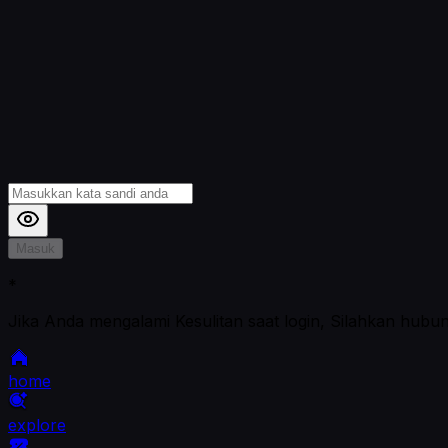
Masuk
*
Jika Anda mengalami Kesulitan saat login, Silahkan hubu
home
explore